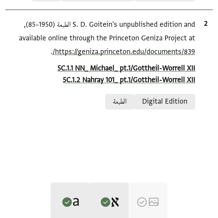
الاقتباس المرجعي
S. D. Goitein's unpublished edition and الطبعة (1950–85),
available online through the Princeton Geniza Project at
.
https://geniza.princeton.edu/documents/839/
Location in source
5C.1.1 NN_ Michael_ pt.1/Gottheil-Worrell XII
5C.1.2 Nahray 101_ pt.1/Gottheil-Worrell XII
Relation to document
Digital Edition
الطبعة