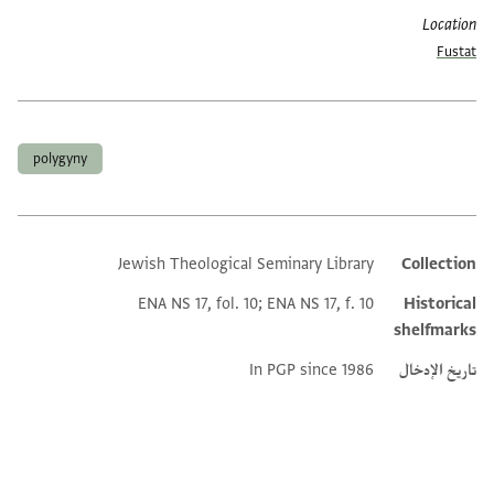
Location
Fustat
العلامات
polygyny
Jewish Theological Seminary Library
Collection
Additional metadata
ENA NS 17, fol. 10; ENA NS 17, f. 10
Historical
shelfmarks
تاريخ الإدخال
In PGP since 1986