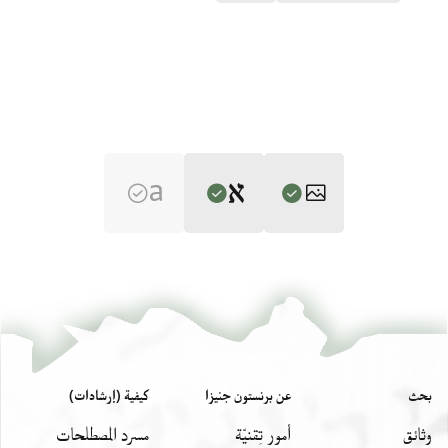
Editor: Gil, Moshe
ENA 3765.6 1
تكبير و تدوير
Moshe Gil,
Palestine During the First Muslim Period (634–1099)‎
(in
Hebrew) (Tel Aviv University, 1983), vol. 2.
ENA 3765.6 2
تكبير و تدوير
بيان أذونات الصورة
ויטריחו עלינו בשאילותם אבל נעשה אנו כפי היכולת
بحث
عن برنستون جنيزا
كيفية (إرشادات)
להשיב דברים טובים ולהעביר העתים ולחתך הזמנים
وثائق
أمور تِقنيّة
مسرد المصطلحات