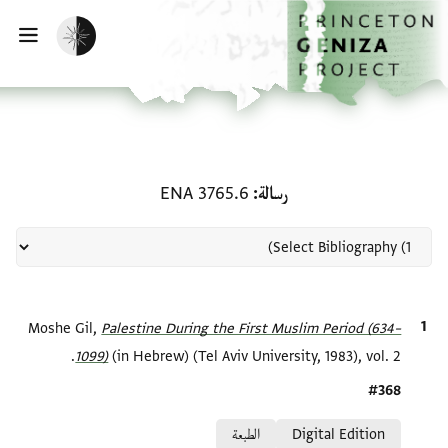
لصفحة الرئيسية
خطي إلى المحتوى الرئيسي
تفعيل الوضع المظلم
فتح 
منحة في رسالة: ENA 3765.6
رسالة
ENA 3765.6
الاقتباس المرجعي
Palestine During the First Muslim Period (634–
Moshe Gil,
1099)‎
(in Hebrew) (Tel Aviv University, 1983), vol. 2.
Location in source
#368
Relation to document
Digital Edition
الطبعة