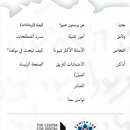
ENA 2804.1 2
تكبير و تدوير
بيان أذونات الصورة
بحث
عن برنستون جنيزا
كيفية (إرشادات)
وثائق
أمور تِقنيّة
مسرد المصطلحات
اشخاص
الأسئلة الأكثر شيوعًا
كيف تبحث في موقعنا؟
أَماكِن
الاعتمادات (فريق
الصفحة الرئيسة
العمل)
المصادر
تواصل معنا