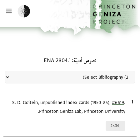
لصفحة الرئيسية
خطي إلى المحتوى الرئيسي
تفعيل الوضع المظلم
فتح 
منحة في نصوص أدبيّة: ENA 2804.1
نصوص أدبيّة
ENA 2804.1
.
#6619
الاقتباس المرجعي
S. D. Goitein, unpublished index cards (1950–85),
Princeton Geniza Lab, Princeton University.
Relation to document
المناقشة