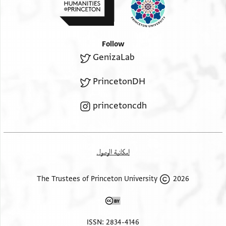
Follow
GenizaLab
PrincetonDH
princetoncdh
إمكانية الوصول
2026 The Trustees of Princeton University
ISSN: 2834-4146