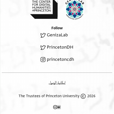
Follow
GenizaLab
PrincetonDH
princetoncdh
إمكانية الوصول
2026 The Trustees of Princeton University