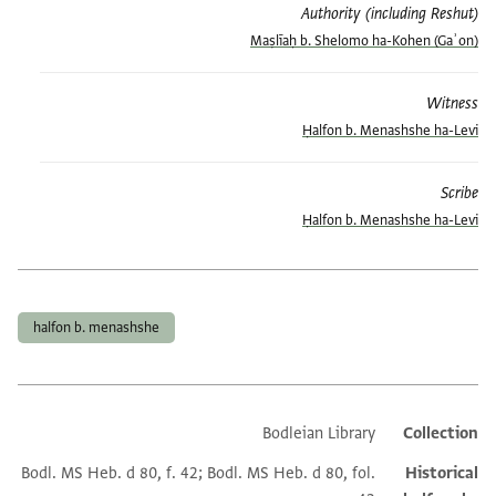
Authority (including Reshut)
Maṣlīaḥ b. Shelomo ha-Kohen (Gaʾon)
Witness
Ḥalfon b. Menashshe ha-Levi
Scribe
Ḥalfon b. Menashshe ha-Levi
العلامات
halfon b. menashshe
Bodleian Library
Collection
Additional metadata
Bodl. MS Heb. d 80, f. 42; Bodl. MS Heb. d 80, fol.
Historical