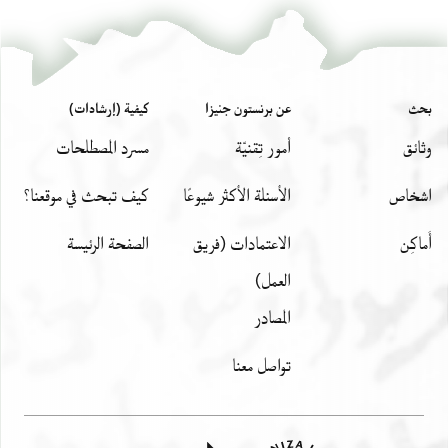
بحث
عن برنستون جنيزا
كيفية (إرشادات)
وثائق
أمور تِقنيّة
مسرد المصطلحات
اشخاص
الأسئلة الأكثر شيوعًا
كيف تبحث في موقعنا؟
أَماكِن
الاعتمادات (فريق
الصفحة الرئيسة
العمل)
المصادر
تواصل معنا