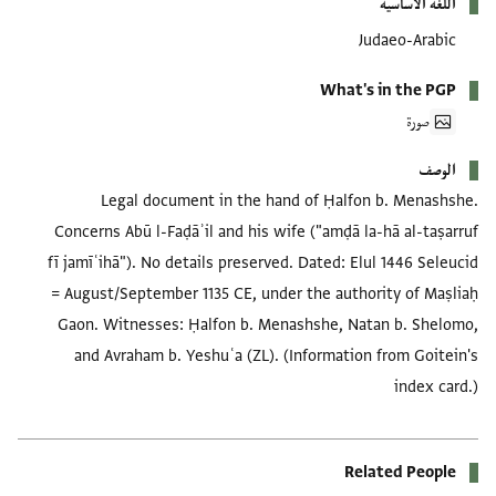
اللغة الأساسية
Judaeo-Arabic
What's in the PGP
صورة
الوصف
Legal document in the hand of Ḥalfon b. Menashshe.
Concerns Abū l-Faḍāʾil and his wife ("amḍā la-hā al-taṣarruf
fī jamīʿihā"). No details preserved. Dated: Elul 1446 Seleucid
= August/September 1135 CE, under the authority of Maṣliaḥ
Gaon. Witnesses: Ḥalfon b. Menashshe, Natan b. Shelomo,
and Avraham b. Yeshuʿa (ZL). (Information from Goitein's
index card.)
Related People