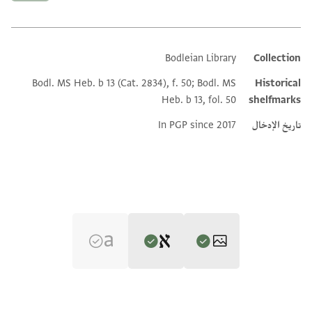
Bodleian Library
Collection
Additional metadata
Bodl. MS Heb. b 13 (Cat. 2834), f. 50; Bodl. MS
Historical
Heb. b 13, fol. 50
shelfmarks
تاريخ الإدخال
In PGP since 2017
Editor: Goitein, S. D.
Bodl. MS heb. b 13/50 50 recto
تكبير و تدوير