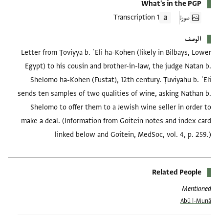
What's in the PGP
صورة
1 Transcription
الوصف
Letter from Ṭoviyya b. ʿEli ha-Kohen (likely in Bilbays, Lower
Egypt) to his cousin and brother-in-law, the judge Natan b.
Shelomo ha-Kohen (Fustat), 12th century. Ṭuviyahu b. ʿEli
sends ten samples of two qualities of wine, asking Nathan b.
Shelomo to offer them to a Jewish wine seller in order to
make a deal. (Information from Goitein notes and index card
linked below and Goitein, MedSoc, vol. 4, p. 259.)
Related People
Mentioned
Abū l-Munā