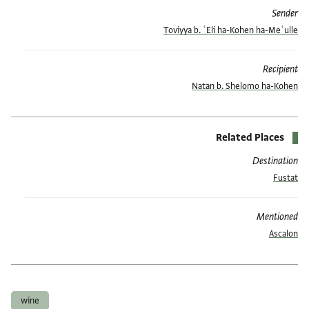
Sender
Ṭoviyya b. ʿEli ha-Kohen ha-Meʿulle
Recipient
Natan b. Shelomo ha-Kohen
Related Places
Destination
Fustat
Mentioned
Ascalon
العلامات
wine