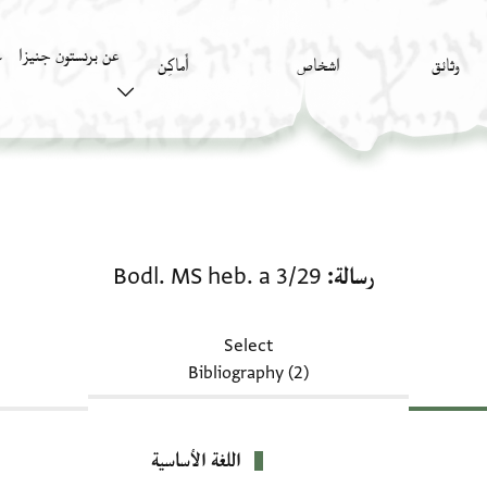
عن برنستون جنيزا
وثائق
اشخاص
أَماكِن
ك
رسالة: Bodl. MS heb. a 3/29
رسالة
Bodl. MS heb. a 3/29
Select
Bibliography (2)
اللغة الأساسية