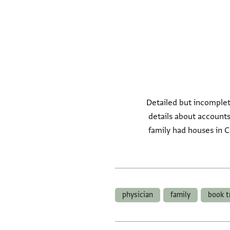
Detailed but incomplete
details about accounts,
family had houses in C
physician
family
book t