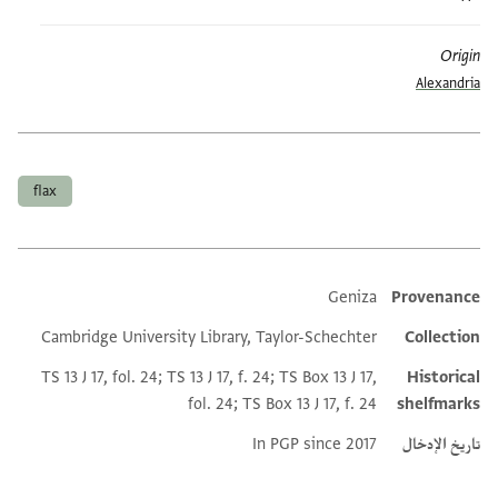
Origin
Alexandria
العلامات
flax
Geniza
Provenance
Additional metadata
Cambridge University Library, Taylor-Schechter
Collection
TS 13 J 17, fol. 24; TS 13 J 17, f. 24; TS Box 13 J 17,
Historical
fol. 24; TS Box 13 J 17, f. 24
shelfmarks
تاريخ الإدخال
In PGP since 2017