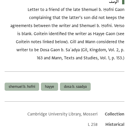
الوصف
Letter to a friend of the late Shemuel b. Ḥofni Gaon
complaining that the latter’s son did not keeps the
agreements between the writer and Shemuel b. Ḥofni. Verso
is blank. Goitein identified the writer as Hayye Gaon (see
Goitein notes linked below). Gill and Mann considered the
writer to be Dosa Gaon b. Saʿadya (Gil, Kingdom, Vol. 2, p.
163 and Mann, Texts and Studies, Vol. 1, p. 153.)
العلامات
shemuel b. hofni
hayye
dosa b. saadya
Cambridge University Library, Mosseri
Collection
Additional metadata
L 258
Historical