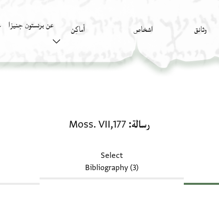
عن برنستون جنيزا
وثائق
اشخاص
أَماكِن
ك
رسالة: Moss. VII,177
رسالة
Moss. VII,177
Select
Bibliography (3)