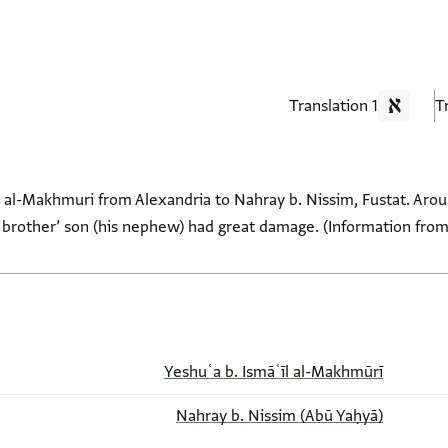
1 Translation
l al-Makhmuri from Alexandria to Nahray b. Nissim, Fustat. Aroun
 brother’ son (his nephew) had great damage. (Information from
Yeshuʿa b. Ismāʿīl al-Makhmūrī
(Abū Yaḥyā) Nahray b. Nissim