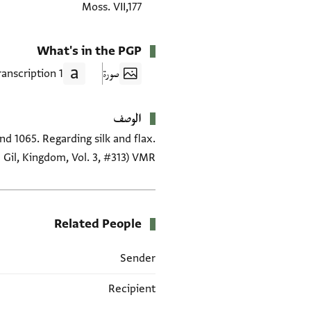
Moss. VII,177
What's in the PGP
صورة
1 Transcription
الوصف
d 1065. Regarding silk and flax.
 Gil, Kingdom, Vol. 3, #313) VMR
Related People
Sender
Recipient