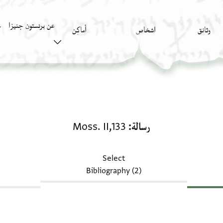
عن برنستون جنيزا
وثائق
اشخاص
أَماكِن
ك
رسالة: Moss. II,133
رسالة
Moss. II,133
Select
Bibliography (2)