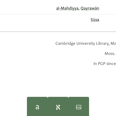
al-Mahdiyya
,
Qayrawān
Sūsa
Cambridge University Library, Mo
Moss. 
In PGP since