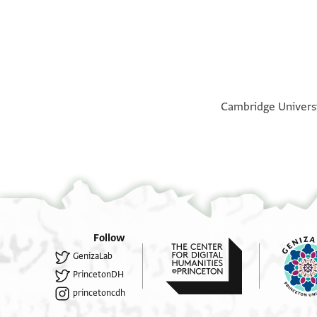
verso
verso
recto
recto
°
°
Cambridge Universit
Follow
GenizaLab
PrincetonDH
princetoncdh