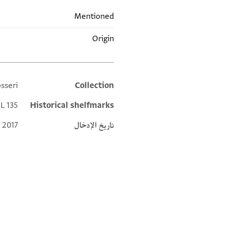
Mentioned
Origin
sseri
Collection
Additional metadata
L 135
Historical shelfmarks
تاريخ الإدخال
 2017