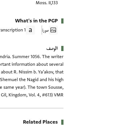
Moss. II,133
What's in the PGP
صورة
1 Transcription
الوصف
xandria. Summer 1056. The writer
ortant information about several
about R. Nissim b. Ya’akov, that
. Shemuel the Nagid and his high
 the same year). The town Sousse,
m Gil, Kingdom, Vol. 4, #613) VMR
Related Places