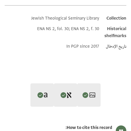
Jewish Theological Seminary Library
Collection
Additional metadata
ENA NS 2, fol. 30; ENA NS 2, f. 30
Historical
shelfmarks
تاريخ الإدخال
In PGP since 2017
Editor: Gil, Moshe
Translator: Gil, Moshe (in Hebrew)
ENA NS 2.30 1
تكبير و تدوير
Moshe Gil,
In the Kingdom of Ishmael‎
(in Hebrew) (Tel Aviv
How to cite this record: