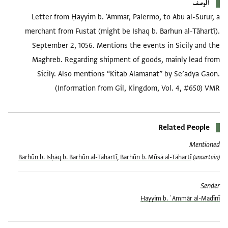
الوصف
Letter from Ḥayyim b. 'Ammār, Palermo, to Abu al-Surur, a
merchant from Fustat (might be Ishaq b. Barhun al-Tāhartī).
September 2, 1056. Mentions the events in Sicily and the
Maghreb. Regarding shipment of goods, mainly lead from
Sicily. Also mentions “Kitab Alamanat” by Se’adya Gaon.
(Information from Gil, Kingdom, Vol. 4, #650) VMR
Related People
Mentioned
Barhūn b. Isḥāq b. Barhūn al-Tāhartī
,
Barhūn b. Mūsā al-Tāhartī
(uncertain)
Sender
Ḥayyim b. ʿAmmār al-Madīnī