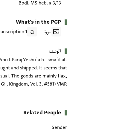
Bodl. MS heb. a 3/13
What's in the PGP
صورة
1 Transcription
الوصف
bū l-Faraj Yeshuʿa b. Ismāʿīl al-
ought and shipped. It seems that
sual. The goods are mainly flax,
m Gil, Kingdom, Vol. 3, #581) VMR
Related People
Sender