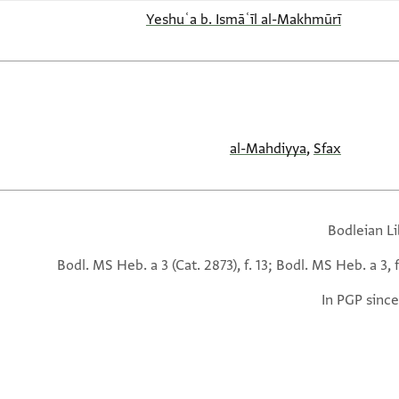
Yeshuʿa b. Ismāʿīl al-Makhmūrī
al-Mahdiyya
,
Sfax
Bodleian Li
Bodl. MS Heb. a 3 (Cat. 2873), f. 13; Bodl. MS Heb. a 3, f
In PGP since