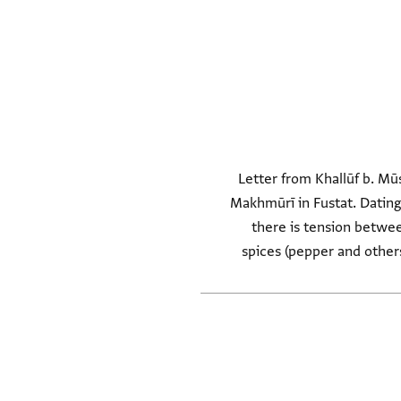
Letter from Khallūf b. Mūs
Makhmūrī in Fustat. Dating
there is tension betwee
spices (pepper and others