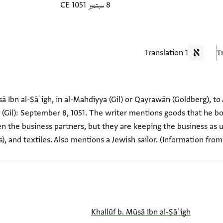
8 سبتمبر 1051 CE
1 Translation
ā Ibn al-Ṣāʾigh, in al-Mahdiyya (Gil) or Qayrawān (Goldberg), to A
 (Gil): September 8, 1051. The writer mentions goods that he b
n the business partners, but they are keeping the business as u
), and textiles. Also mentions a Jewish sailor. (Information fro
Khallūf b. Mūsā Ibn al-Ṣāʾigh