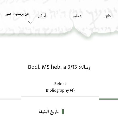
عن برنستون جنيزا
وثائق
اشخاص
أَماكِن
ك
رسالة: Bodl. MS heb. a 3/13
رسالة
Bodl. MS heb. a 3/13
Select
Bibliography (4)
تاريخ الوثيقة