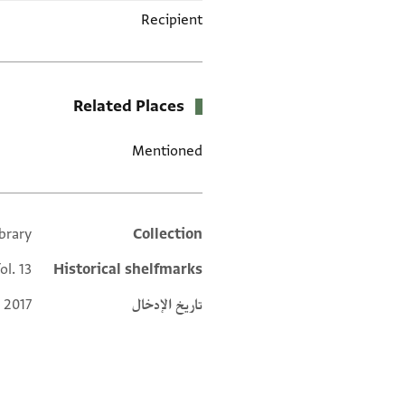
Recipient
Related Places
Mentioned
brary
Collection
Additional metadata
ol. 13
Historical shelfmarks
تاريخ الإدخال
 2017