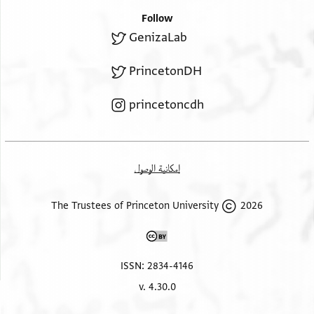
Follow
GenizaLab
PrincetonDH
princetoncdh
إمكانية الوصول
2026 The Trustees of Princeton University
ISSN: 2834-4146
v. 4.30.0