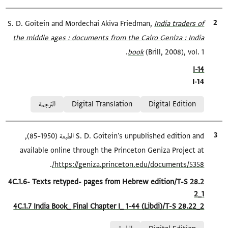
الاقتباس المرجعي
India traders of
S. D. Goitein and Mordechai Akiva Friedman,
the middle ages : documents from the Cairo Geniza : India
book
(Brill, 2008), vol. 1.
Location in source
I-14
I-14
Relation to document
Digital Edition
Digital Translation
الترجمة
الاقتباس المرجعي
S. D. Goitein's unpublished edition and الطبعة (1950–85),
available online through the Princeton Geniza Project at
.
https://geniza.princeton.edu/documents/5358/
Location in source
4C.1.6- Texts retyped- pages from Hebrew edition/T-S 28.2
2_1
4C.1.7 India Book_ Final Chapter I_ 1-44 (Libdi)/T-S 28.22_2
Relation to document