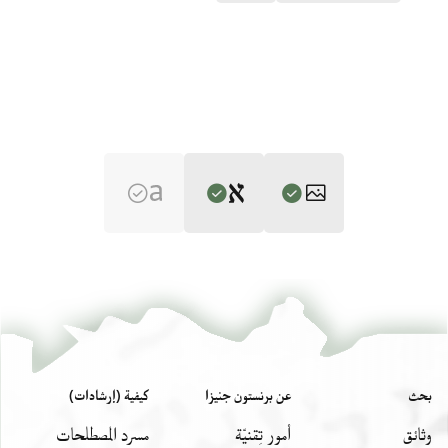
Editor: Gil, Moshe
Bodl. MS heb. c 13/9 9 recto
تكبير و تدوير
Moshe Gil,
Palestine During the First Muslim Period (634–1099)‎
(in
Hebrew) (Tel Aviv University, 1983), vol. 2.
Bodl. MS heb. c 13/9 9 verso
تكبير و تدوير
א
Bodl. MS heb. d 80/46 46 recto
تكبير و تدوير
بحث
عن برنستون جنيزا
كيفية (إرشادات)
Bodl. MS heb. d 80/46 46 verso
تكبير و تدوير
[ ] וישועות קרובות
وثائق
أمور تِقنيّة
مسرد المصطلحات