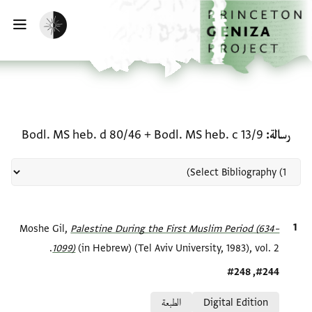
لصفحة الرئيسية
خطي إلى المحتوى الرئيسي
تفعيل الوضع المظلم
فتح 
منحة في رسالة: Bodl. MS heb. c 13/9 + Bodl. MS heb. d 80/46
رسالة
Bodl. MS heb. c 13/9
+
Bodl. MS heb. d 80/46
الاقتباس المرجعي
Palestine During the First Muslim Period (634–
Moshe Gil,
1099)‎
(in Hebrew) (Tel Aviv University, 1983), vol. 2.
Location in source
#244, #248
Relation to document
Digital Edition
الطبعة