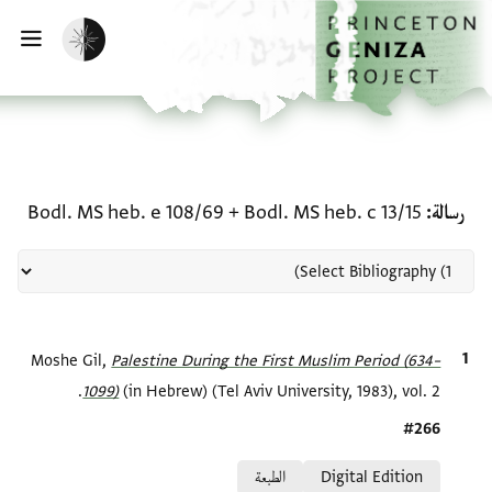
لصفحة الرئيسية
خطي إلى المحتوى الرئيسي
تفعيل الوضع المظلم
فتح 
منحة في رسالة: Bodl. MS heb. c 13/15 + Bodl. MS heb. e 108/69
رسالة
Bodl. MS heb. c 13/15
+
Bodl. MS heb. e 108/69
الاقتباس المرجعي
Palestine During the First Muslim Period (634–
Moshe Gil,
1099)‎
(in Hebrew) (Tel Aviv University, 1983), vol. 2.
Location in source
#266
Relation to document
Digital Edition
الطبعة