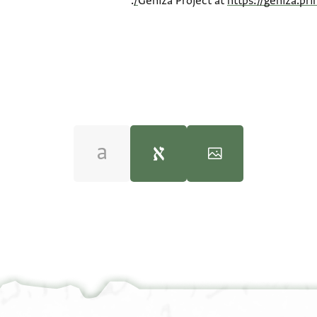
.
Geniza Project at
https://geniza.pr
J. Marglin's dig
JRL A 707 1 / 1 leaf, verso
100%