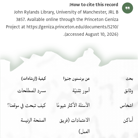
Phillip Ackerman-Lieberman's digital edition.
How to cite this record:
זכרון עדות שהיה בפנינו אנו בית דין הקבוע במצרים
JRL B 3857 1 / 1 leaf, verso
John Rylands Library, University of Manchester, JRL B
וה[עדים
3857. Available online through the Princeton Geniza
https://geniza.princeton.edu/documents/5210/
החותמים עדותם למטה בשטר הזה בתרין בשבה ו
Project at
بيان أذونات الصورة
(accessed August 10, 2026).
יומ]י[ן] בירח סיון אלפא ותלת מאה ושתין ושב[עה] שני[ן
ל[שטרות] בפסטאט מצרים דעל נילוס נהרא במותב כן הוה
.......]...... רב ............אלא.......
..........] ... [י]וסף ............
..........] ננ ..............
..............] ..........
بحث
عن برنستون جنيزا
كيفية (إرشادات)
وثائق
أمور تِقنيّة
مسرد المصطلحات
اشخاص
الأسئلة الأكثر شيوعًا
كيف تبحث في موقعنا؟
أَماكِن
الاعتمادات (فريق
الصفحة الرئيسة
العمل)