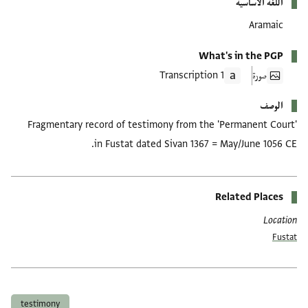
اللغة الأساسية
Aramaic
What's in the PGP
صورة
1 Transcription
الوصف
Fragmentary record of testimony from the 'Permanent Court'
in Fustat dated Sivan 1367 = May/June 1056 CE.
Related Places
Location
Fustat
العلامات
testimony