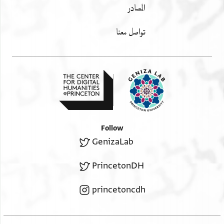
المصادر
تواصل معنا
Follow
GenizaLab
PrincetonDH
princetoncdh