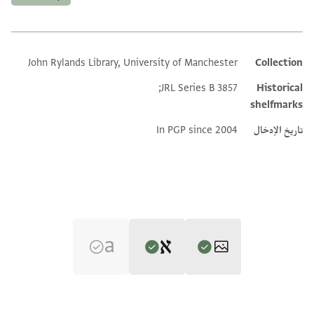
John Rylands Library, University of Manchester
Collection
Additional metadata
JRL Series B 3857;
Historical
shelfmarks
تاريخ الإدخال
In PGP since 2004
Editor: Ackerman-Lieberman, Phillip
JRL B 3857 1 / 1 leaf, recto
تكبير و تدوير