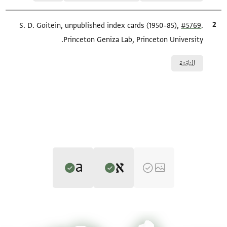
.
#5769
الاقتباس المرجعي
S. D. Goitein, unpublished index cards (1950–85),
Princeton Geniza Lab, Princeton University.
Relation to document
المناقشة
Editor: Gil, Moshe
Translator: Gil, Moshe (in English)
BL OR 5566B.7 recto
Moshe Gil,
Documents of the Jewish Pious Foundations from the