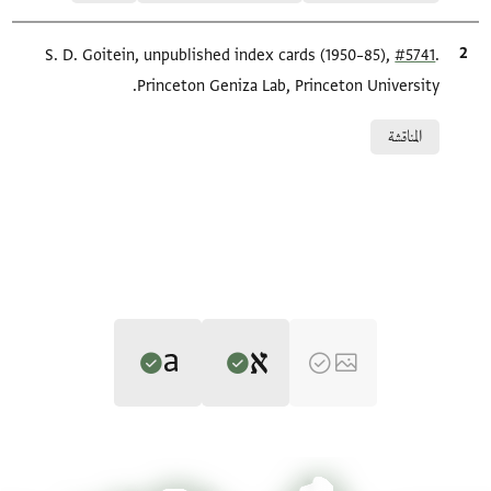
.
#5741
الاقتباس المرجعي
S. D. Goitein, unpublished index cards (1950–85),
Princeton Geniza Lab, Princeton University.
Relation to document
المناقشة
Editor: Gil, Moshe
Translator: Gil, Moshe (in English)
BL OR 5549.6 recto
Moshe Gil,
Documents of the Jewish Pious Foundations from the