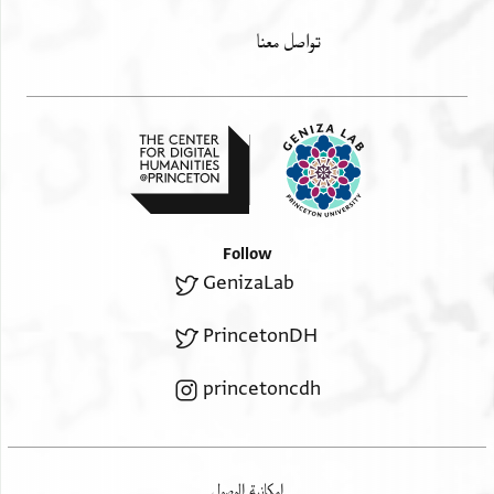
تواصل معنا
Follow
GenizaLab
PrincetonDH
princetoncdh
إمكانية الوصول