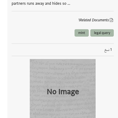
partners runs away and hides so …
1
Related Documents
mint
legal query
1 نسخ
No Image