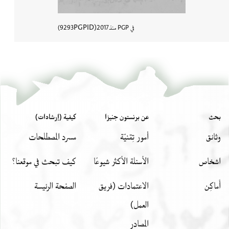
PGPID
في PGP منذ
2017
9293
عرض تفاصي
بحث
عن برنستون جنيزا
كيفية (إرشادات)
وثائق
أمور تِقنيّة
مسرد المصطلحات
اشخاص
الأسئلة الأكثر شيوعًا
كيف تبحث في موقعنا؟
أَماكِن
الاعتمادات (فريق
الصفحة الرئيسة
العمل)
المصادر