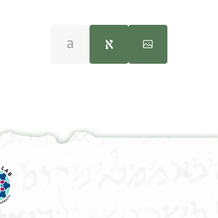
Amir Ashur, "Engagement and Betrothal Documents 
100%
100%