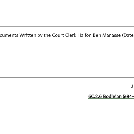
uments Written by the Court Clerk Halfon Ben Manasse (Dated 1
6C.2.6 Bodleian (e94