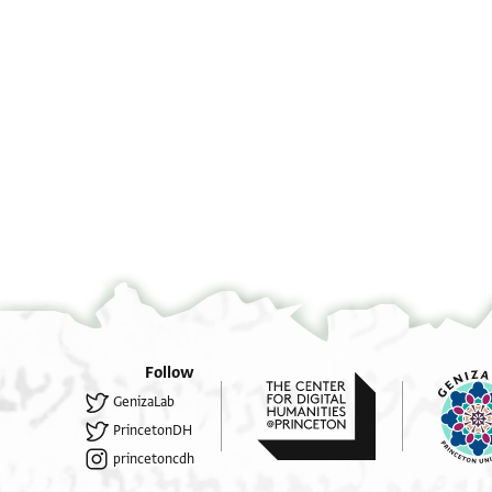
°
°
Follow
GenizaLab
PrincetonDH
princetoncdh