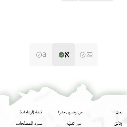
Editor: Ashur, Amir
AIU VII.D.34 recto
Amir Ashur, "Engagement and Betrothal Documents from the
Cairo Geniza‎" (in Hebrew) (PhD diss., n.p., 2006).
[...] בנותישראל
بحث
عن برنستون جنيزا
كيفية (إرشادات)
[...]בִדִלִךִ וכאנת מנה
وثائق
أمور تِقنيّة
مسرد المصطلحات