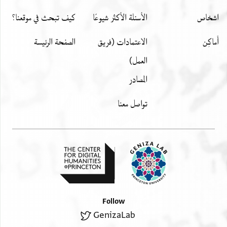
[...]בִעגִאלהִ האוליִ
[...]לה[...]
اشخاص
الأسئلة الأكثر شيوعًا
كيف تبحث في موقعنا؟
[...] אלטלאק [ו]קִ[ד] כאנו יחִסנו
أَماكِن
الاعتمادات (فريق
الصفحة الرئيسة
[...]לִמא י̇גב ואלנהי קד וקע מן אל
[... כל] שאינו יודע בטיב גיטים וקידושים
العمل)
[לא יהא לו עסק] בהם ואלאן הואיל וקד פעלו יעלמונא
المصادر
כיף
תממו הדא אלאמלאך וכיף עקדה הל דכרו ענד תסלים
تواصل معنا
אלשיי אליהא או לוכילהא אלדי וכَّלתה בשני עדים על
שם
קידושין גמורין אם לא ויעלמונא צי̇ג̈ה אלקציה ויחדרו
כל אלחדר אן יתעדו טריק אכר למתל דלך לאלא
יקאם פיהם חק אלמעתדין עלי כרק אלשריעה
שוליים
Follow
[...] ברכותיכם אתם
GenizaLab