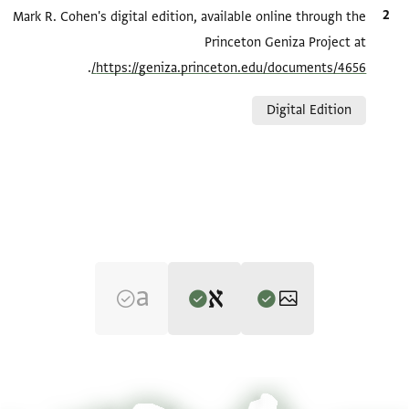
الاقتباس المرجعي
Mark R. Cohen's digital edition, available online through the
Princeton Geniza Project at
.
https://geniza.princeton.edu/documents/4656/
Relation to document
Digital Edition
Editor: Cohen, Mark R.
T-S NS J191 1r
تكبير و تدوير
Mark R. Cohen's digital edition.