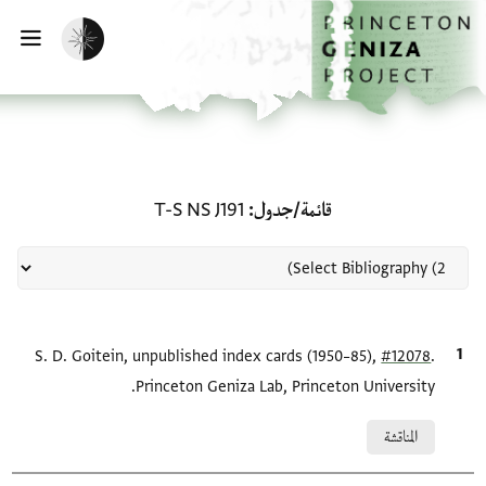
لصفحة الرئيسية
خطي إلى المحتوى الرئيسي
تفعيل الوضع المظلم
فتح 
منحة في قائمة/جدول: T-S NS J191
قائمة/جدول
T-S NS J191
.
#12078
الاقتباس المرجعي
S. D. Goitein, unpublished index cards (1950–85),
Princeton Geniza Lab, Princeton University.
Relation to document
المناقشة