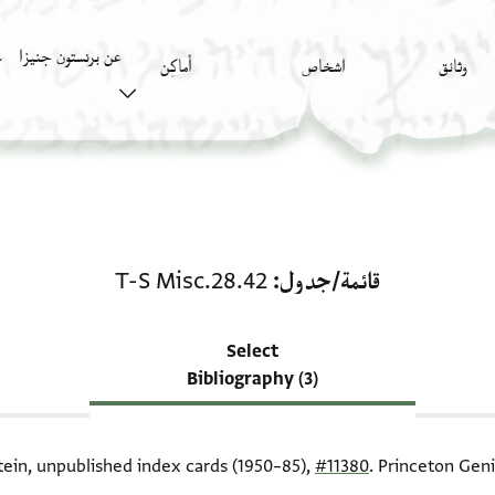
عن برنستون جنيزا
وثائق
اشخاص
أَماكِن
ك
منحة في قائمة/جدول: T-S Misc.28.42
قائمة/جدول
T-S Misc.28.42
Select
Bibliography (3)
itein, unpublished index cards (1950–85),
#11380
. Princeton Geni