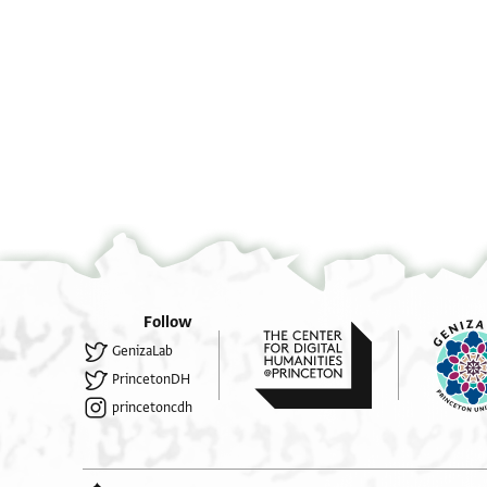
°
Follow
GenizaLab
PrincetonDH
princetoncdh