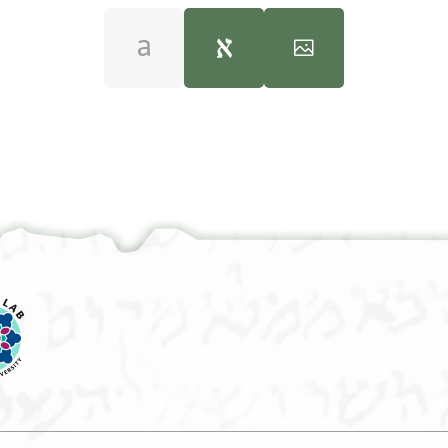
T-S Misc.28.42 1v
100%