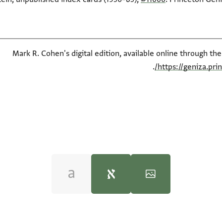
Mark R. Cohen's digital edition, available online through th
.
https://geniza.pr