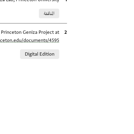
Relation to document
المناقشة
الاقتباس المرجعي
e Princeton Geniza Project at
inceton.edu/documents/4595/
Relation to document
Digital Edition