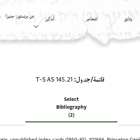
عن برنستون جنيزا
وثائق
اشخاص
أَماكِن
ك
منحة في قائمة/جدول: T-S AS 145.21
قائمة/جدول
T-S AS 145.21
Select
Bibliography
(2)
tein, unpublished index cards (1950–85),
#11666
. Princeton Geni