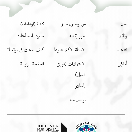
T-S Ar.6.8 1v
אלנגיב א`
بيان أذونات الصورة
بحث
عن برنستون جنيزا
كيفية (إرشادات)
אולאד בן בקא ב`
אלכהן אלבזאז
وثائق
أمور تِقنيّة
مسرد المصطلحات
בו אלפצל בן קמחה א`
יוסף אלקאעה א`
اشخاص
الأسئلة الأكثر شيوعًا
كيف تبحث في موقعنا؟
בו אלחסן אלוזאן א`
أَماكِن
الاعتمادات (فريق
الصفحة الرئيسة
.....].[........] א`
العمل)
المصادر
تواصل معنا