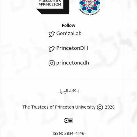
Follow
GenizaLab
PrincetonDH
princetoncdh
إمكانية الوصول
2026 The Trustees of Princeton University
ISSN: 2834-4146