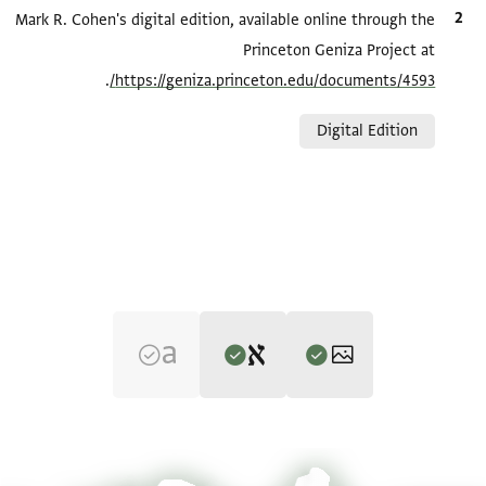
الاقتباس المرجعي
Mark R. Cohen's digital edition, available online through the
Princeton Geniza Project at
.
https://geniza.princeton.edu/documents/4593/
Relation to document
Digital Edition
Editor: Cohen, Mark R.
T-S Ar.6.8 1r
تكبير و تدوير
Mark R. Cohen's digital edition.