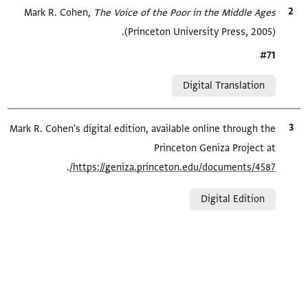
الاقتباس المرجعي
The Voice of the Poor in the Middle Ages
Mark R. Cohen,
(Princeton University Press, 2005).
Location in source
#71
Relation to document
Digital Translation
الاقتباس المرجعي
Mark R. Cohen's digital edition, available online through the
Princeton Geniza Project at
.
https://geniza.princeton.edu/documents/4587/
Relation to document
Digital Edition