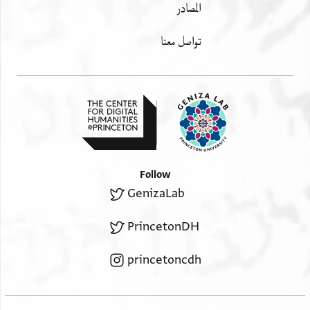
المصادر
[[the children of the wif[e of …]]
אולאד אמרא[ת......
[[the aunt of Ṣadaqa]] 3
----
five
כמסה .[..]ב
---------
סמיח ד'
تواصل معنا
[.]b[…]
ב.......
[[Samīḥ]] 4
יונה ואכוה ו
[…]
Yonah and his brother 6
..ע[---------------- ------
------ ----------
[[[the] orphan via a payment order (ruqʿa)]]
---------
אל]יתים ברקעה '
[..]ב ..
---------
...
----------------
[[my master]] 6 [[Ḥasūna]] 2
לבוה ג' אלמצאב ב'
[Lubuwwa]] 3 [[the stricken one]] 2
מולאי ו חסונה ב
---------
------------
---------
-----------------
[[a scribe from Rūm]] 2
[[b. al-Murahhiṭ]] 10
בן אלמרהט י'
---------
סופר רומי ' ב
---------
----
---------
Follow
-----------
[[b. Jarmān]] 5
בן גרמאן ה'
[[the female agent]] 2
GenizaLab
----------------------
---------
-----------------
---------
[[b. Faraḥ and his sister]] 5
אלוכילה ב'
בן פרח ואכתה ה'
[[a poor/weak errand boy who arrived]] in
PrincetonDH
---------
-------------
the evening and whose overcoat was taken from him
----------------
[[b. al-Abār]] 2 the glassmakers
צבי צעיף וצל
as collateral for 5 dir(hems);
princetoncdh
בן אלאבאר ב' אלצוריין
from Tyre 8
אלעשׁא ואכד כסאה
his name is Abu’l-Munā
אלזגאגין ח' --------- 44
[[Malika]] 1
רהן עלי כמסה דר'
and he is sick [[Maʿālī 4]]
[[the mother of the errand boys]] 4
------- מלכה א
ואסמה אבו אלמנא