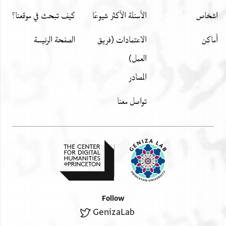
אבו אצחאק אלעטאר ½ 4
اشخاص
الأسئلة الأكثر شيوعًا
كيف تبحث في موقعنا؟
צהר מנשא 4
חסין 2
أَماكِن
الاعتمادات (فريق
الصفحة الرئيسة
אבו אלפצל 2
מעאלי .........
العمل)
תלת תארס?
المصادر
............. 3
אזהר 5
تواصل معنا
אבו אלפצל ...... אלמעאלי
איצא 1 5
---------------------------
אלתקה אבו אלמחאסן 2
Follow
דאר אלריס 2
GenizaLab
אלריס אטביב [כך] 4