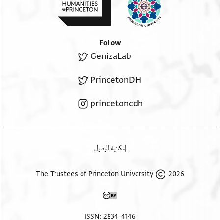
Follow
GenizaLab
PrincetonDH
princetoncdh
إمكانية الوصول
2026 The Trustees of Princeton University
ISSN: 2834-4146