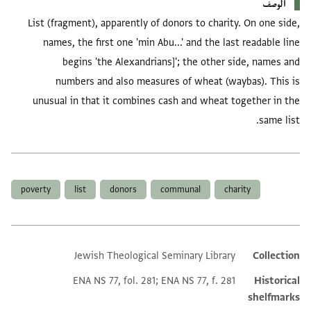
الوصف
List (fragment), apparently of donors to charity. On one side,
names, the first one 'min Abu...' and the last readable line
begins 'the Alexandrians]'; the other side, names and
numbers and also measures of wheat (waybas). This is
unusual in that it combines cash and wheat together in the
same list.
العلامات
poverty
list
donors
communal
charity
Jewish Theological Seminary Library
Collection
Additional metadata
ENA NS 77, fol. 281; ENA NS 77, f. 281
Historical
shelfmarks