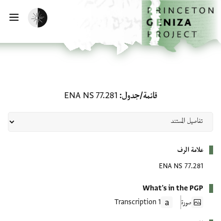
لصفحة الرئيسية
خطي إلى المحتوى الرئيسي
تفعيل الوضع المظلم
فتح 
قائمة/جدول: ENA NS 77.281
قائمة/جدول
ENA NS 77.281
بيانات التعريف
علامة الرف
ENA NS 77.281
What's in the PGP
صورة
1 Transcription