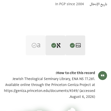
تاريخ الإدخال
In PGP since 2004
Editor: Cohen, Mark R.
ENA NS 77.281 1
تكبير و تدوير
Mark R. Cohen's digital edition.
How to cite this record:
........] אתניעשר דרהם [
ENA NS 77.281 2
تكبير و تدوير
Jewish Theological Seminary Library, ENA NS 77.281.
verso
ו]יבתין [
Available online through the Princeton Geniza Project at
..[
(accessed
...]ן ויבה סתה דראה[']. . [
https://geniza.princeton.edu/documents/4549/
بيان أذونات الصورة
ומן אבו אל..ל[
August 6, 2026).
]דרהמ[ין [
אלשיך אבו אלחסן אלח[
.מי? דרהם ונצף ותמן
א[בו א]לחסן אלצירפי אבו .[