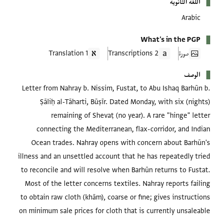
اللغة الثانوية
Arabic
What's in the PGP
صورة
2 Transcriptions
1 Translation
الوصف
Letter from Nahray b. Nissim, Fustat, to Abu Ishaq Barhūn b.
Ṣāliḥ al-Tāharti, Būṣīr. Dated Monday, with six (nights)
remaining of Shevaṭ (no year). A rare "hinge" letter
connecting the Mediterranean, flax-corridor, and Indian
Ocean trades. Nahray opens with concern about Barhūn's
illness and an unsettled account that he has repeatedly tried
to reconcile and will resolve when Barhūn returns to Fustat.
Most of the letter concerns textiles. Nahray reports failing
to obtain raw cloth (khām), coarse or fine; gives instructions
on minimum sale prices for cloth that is currently unsaleable