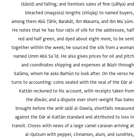
(kāsid) and falling; and itemizes sales of fine (ṣāfiya) and
bleached (maqṣūra) lengths (shiqāq) to named buyers,
among them Abū Ṭāhir, Barakāt, Ibn Masarra, and Ibn Maʿṣūm.
He notes that he has four raṭls of silk for the addressee, half
red and half green, and dyed about eight more, to be sent
together within the week; he sourced the silk from a woman
named Umm Abū Saʿīd. He also gives prices for oil and pitch
and coordinates shipping and expenses at Būṣīr through
Salāma, whom he asks Barhūn to look after. On the verso he
turns to accounting: coins sealed with the seal of the Dār al-
Kattān reckoned to his account, with receipts taken from
the dīwān; and a dispute over short-weight flax bales
brought before the amīr Jalāl al-Dawla, shortfalls measured
against the Dār al-Kattān standard and attributed to loss in
transit. Closes with news of a large camel caravan arriving at
al-Qulzum with pepper, cinnamon, alum, and sundries,