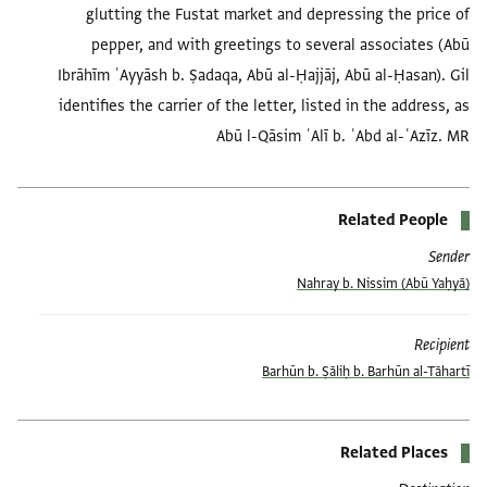
glutting the Fustat market and depressing the price of
pepper, and with greetings to several associates (Abū
Ibrāhīm ʿAyyāsh b. Ṣadaqa, Abū al-Ḥajjāj, Abū al-Ḥasan). Gil
identifies the carrier of the letter, listed in the address, as
Abū l-Qāsim ʿAlī b. ʿAbd al-ʿAzīz. MR
Related People
Sender
(Abū Yaḥyā) Nahray b. Nissim
Recipient
Barhūn b. Ṣāliḥ b. Barhūn al-Tāhartī
Related Places