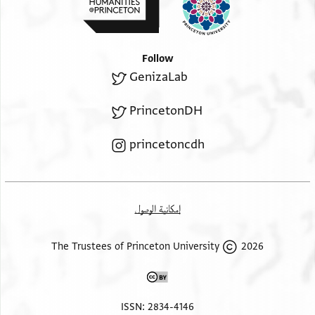
Follow
GenizaLab
PrincetonDH
princetoncdh
إمكانية الوصول
2026 The Trustees of Princeton University
ISSN: 2834-4146