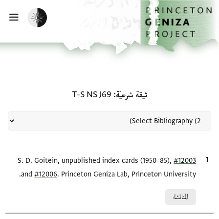
لصفحة الرئيسية
خطي إلى المحتوى الرئيسي
تفعيل الوضع المظلم
فتح 
منحة في ثيقة شرعيّة: T-S NS J69
ثيقة شرعيّة
T-S NS J69
#12003
الاقتباس المرجعي
S. D. Goitein, unpublished index cards (1950–85),
and
#12006
. Princeton Geniza Lab, Princeton University.
Relation to document
المناقشة