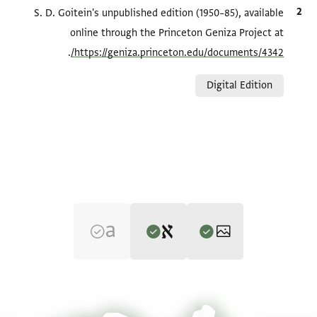
الاقتباس المرجعي
S. D. Goitein's unpublished edition (1950–85), available
online through the Princeton Geniza Project at
.
https://geniza.princeton.edu/documents/4342/
Relation to document
Digital Edition
Editor: Goitein, S. D.
T-S NS J69 1r
تكبير و تدوير
S. D. Goitein's unpublished edition (1950–85).