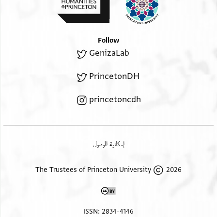
Follow
GenizaLab
PrincetonDH
princetoncdh
إمكانية الوصول
2026 The Trustees of Princeton University
ISSN: 2834-4146