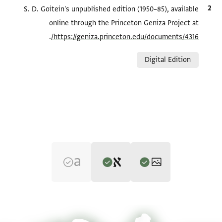
الاقتباس المرجعي
S. D. Goitein's unpublished edition (1950–85), available
online through the Princeton Geniza Project at
.
https://geniza.princeton.edu/documents/4316/
Relation to document
Digital Edition
Editor: Goitein, S. D.
T-S NS J319 1r
تكبير و تدوير
S. D. Goitein's unpublished edition (1950–85).