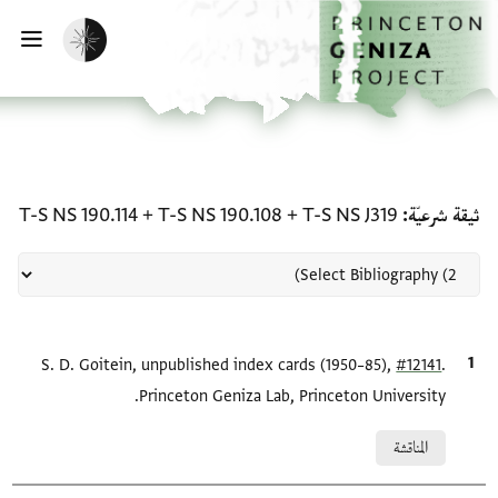
لصفحة الرئيسية
خطي إلى المحتوى الرئيسي
تفعيل الوضع المظلم
فتح 
منحة في ثيقة شرعيّة: T-S NS J319 + T-S NS 190.108 + T-S NS 190.114
ثيقة شرعيّة
T-S NS J319
+
T-S NS 190.108
+
T-S NS 190.114
.
#12141
الاقتباس المرجعي
S. D. Goitein, unpublished index cards (1950–85),
Princeton Geniza Lab, Princeton University.
Relation to document
المناقشة