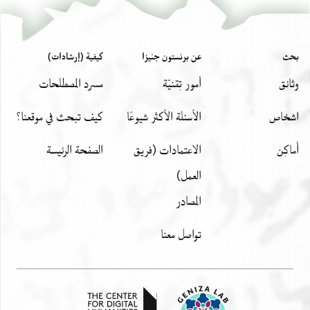
T-S NS 321.112 1v
تكبير و تدوير
T-S NS 321.112 recto
بحث
عن برنستون جنيزا
كيفية (إرشادات)
بيان أذونات الصورة
] . . . . . . . . . . . [
وثائق
أمور تِقنيّة
مسرد المصطلحات
בעלצון סואה כאן אלממלוך קד אעאר לר דויד החכם
והנב[ון
اشخاص
الأسئلة الأكثر شيوعًا
كيف تبحث في موقعنا؟
כראריס פיהא פירוש ונפד לי בעצהם ובקי אלבאקי
أَماكِن
الاعتمادات (فريق
الصفحة الرئيسة
וכנת קד
וצית אלשיך מוסי אלכהן בן אבי אלמנצור פלמא וצל
العمل)
דכר לי
المصادر
אנהם ענד אלמולי פלעל אלמולי ינפדהם לכאדמה מע
מוצלהא
تواصل معنا
מן כל בד וסבב ולא יואכד אלמולי כאדמה פמא עלמת
איש
אכתב מן אגל אלרזיה אלעטמי תהא כפרה לדור וכן יהי
רצון