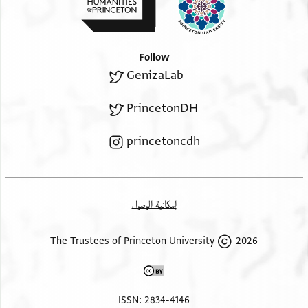
ושלום לאדוני ולכלל חמודיו ולכל קהלותיו המסתופף
בצל קורות[יו] ברצ[ון(?)
כאדמה אלאצגר פרחיה בר יוסף תנצבה
Follow
GenizaLab
PrincetonDH
princetoncdh
إمكانية الوصول
2026 The Trustees of Princeton University
ISSN: 2834-4146