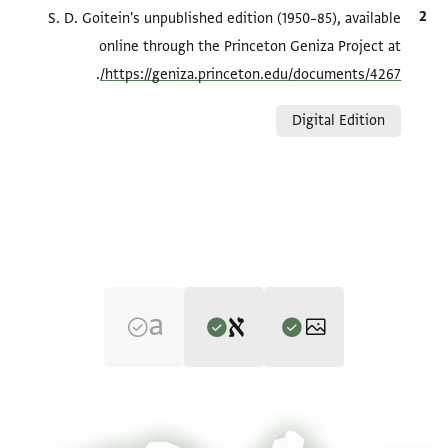
الاقتباس المرجعي
S. D. Goitein's unpublished edition (1950–85), available
online through the Princeton Geniza Project at
.
https://geniza.princeton.edu/documents/4267/
Relation to document
Digital Edition
Editor: Goitein, S. D.
T-S NS 321.112 1r
تكبير و تدوير
S. D. Goitein's unpublished edition (1950–85).