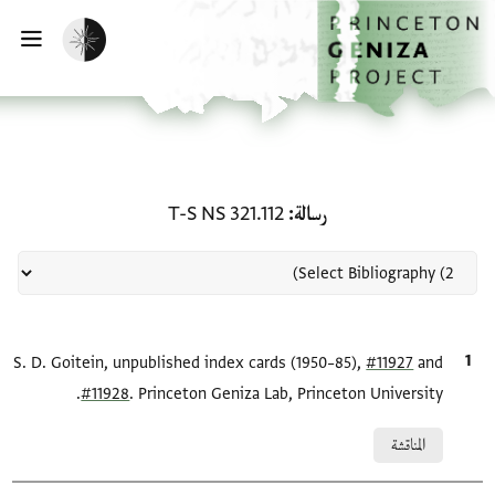
لصفحة الرئيسية
خطي إلى المحتوى الرئيسي
تفعيل الوضع المظلم
فتح 
منحة في رسالة: T-S NS 321.112
رسالة
T-S NS 321.112
and
#11927
الاقتباس المرجعي
S. D. Goitein, unpublished index cards (1950–85),
#11928
. Princeton Geniza Lab, Princeton University.
Relation to document
المناقشة