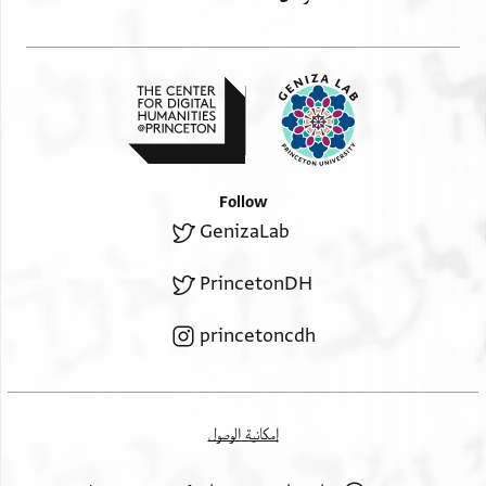
נאמן
Follow
GenizaLab
PrincetonDH
princetoncdh
إمكانية الوصول