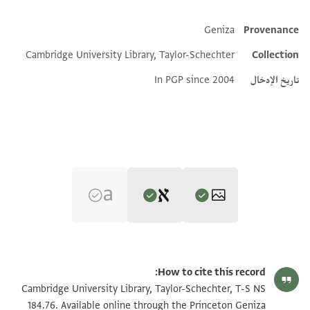
Geniza
Provenance
Additional metadata
Cambridge University Library, Taylor-Schechter
Collection
تاريخ الإدخال
In PGP since 2004
Editor: Goitein, S. D.
T-S NS 184.76 1v
تكبير و تدوير
S. D. Goitein's unpublished edition (1950–85).
How to cite this record:
Verso
T-S NS 184.76 1r
تكبير و تدوير
Cambridge University Library, Taylor-Schechter, T-S NS
Recto
אסתקר בי[
184.76. Available online through the Princeton Geniza