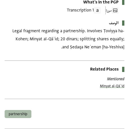
What's in the PGP
صورة
1 Transcription
الوصف
Legal fragment regarding a partnership. Involves Ṭoviyya ha-
Kohen; Minyat al-Qāʾid; 20 dinars; splitting shares equally;
and Ṣedaqa Neʾeman [ha-Yeshiva].
Related Places
Mentioned
Minyat al-Qāʾid
العلامات
partnership