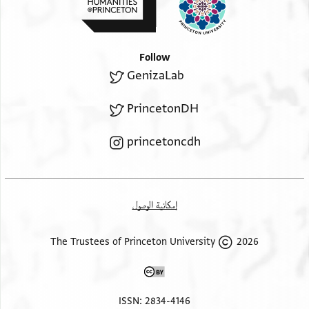
Follow
GenizaLab
PrincetonDH
princetoncdh
إمكانية الوصول
2026 The Trustees of Princeton University
ISSN: 2834-4146