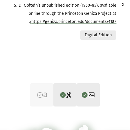
الاقتباس المرجعي
S. D. Goitein's unpublished edition (1950–85), available
online through the Princeton Geniza Project at
.
https://geniza.princeton.edu/documents/4187/
Relation to document
Digital Edition
Editor: Goitein, S. D.
T-S AS 150.4 1r
تكبير و تدوير
S. D. Goitein's unpublished edition (1950–85).