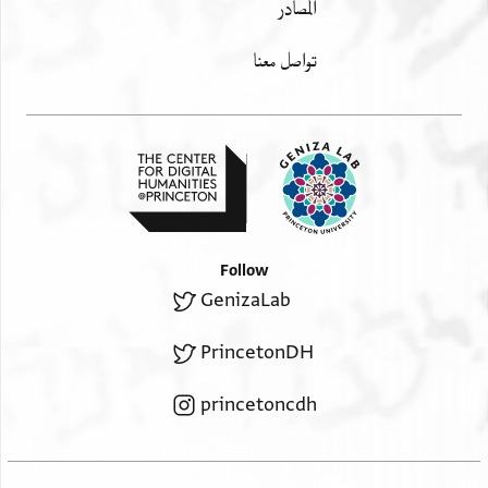
المصادر
complaining and saying thus: “listen to me, my lords
and masters, hear my words and the Place (i.e. God)
تواصل معنا
will listen to you, for (I am a) woman [...
Follow
GenizaLab
PrincetonDH
princetoncdh