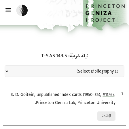
لصفحة الرئيسية
خطي إلى المحتوى الرئيسي
تفعيل الوضع المظلم
فتح 
منحة في ثيقة شرعيّة: T-S AS 149.5
ثيقة شرعيّة
T-S AS 149.5
.
#11767
الاقتباس المرجعي
S. D. Goitein, unpublished index cards (1950–85),
Princeton Geniza Lab, Princeton University.
Relation to document
المناقشة