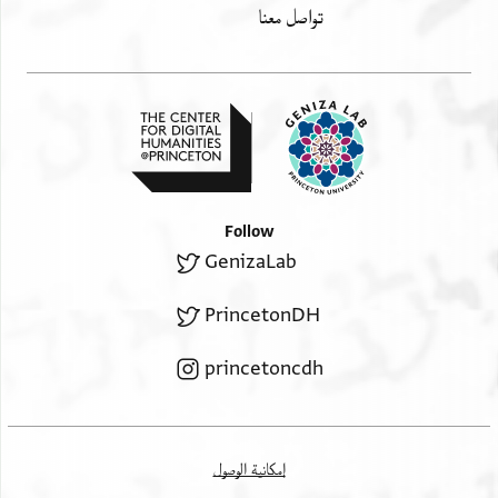
تواصل معنا
Follow
GenizaLab
PrincetonDH
princetoncdh
إمكانية الوصول