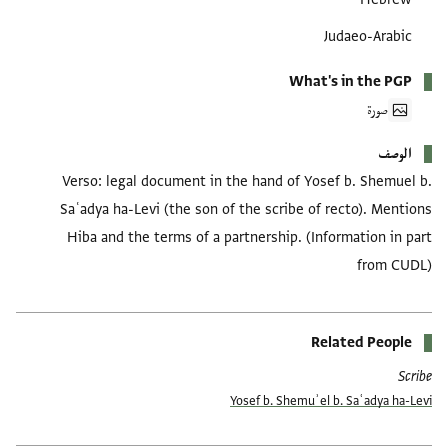
Judaeo-Arabic
What's in the PGP
صورة
الوصف
Verso: legal document in the hand of Yosef b. Shemuel b.
Saʿadya ha-Levi (the son of the scribe of recto). Mentions
Hiba and the terms of a partnership. (Information in part
from CUDL)
Related People
Scribe
Yosef b. Shemuʾel b. Saʿadya ha-Levi