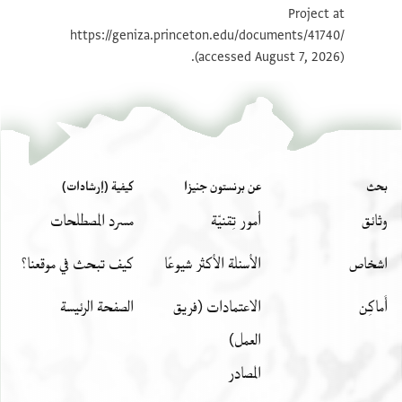
Project at
بيان أذونات الصورة
https://geniza.princeton.edu/documents/41740/
(accessed August 7, 2026).
عرض :
T-S AS 146.317
بحث
عن برنستون جنيزا
كيفية (إرشادات)
وثائق
أمور تِقنيّة
مسرد المصطلحات
اشخاص
الأسئلة الأكثر شيوعًا
كيف تبحث في موقعنا؟
أَماكِن
الاعتمادات (فريق
الصفحة الرئيسة
العمل)
المصادر