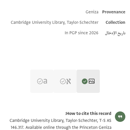
Geniza
Provenance
Additional metadata
Cambridge University Library, Taylor-Schechter
Collection
تاريخ الإدخال
In PGP since 2026
T-S AS 146.317 1v
تكبير و تدوير
How to cite this record:
T-S AS 146.317 1r
Cambridge University Library, Taylor-Schechter, T-S AS
146.317. Available online through the Princeton Geniza