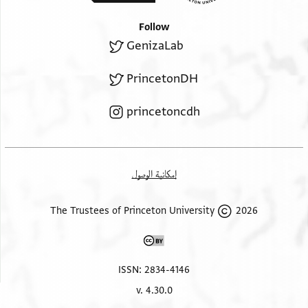
Follow
GenizaLab
PrincetonDH
princetoncdh
إمكانية الوصول
2026 The Trustees of Princeton University
ISSN: 2834-4146
v. 4.30.0