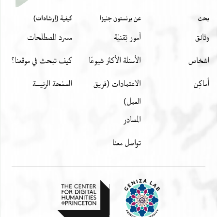
بحث
عن برنستون جنيزا
كيفية (إرشادات)
وثائق
أمور تِقنيّة
مسرد المصطلحات
اشخاص
الأسئلة الأكثر شيوعًا
كيف تبحث في موقعنا؟
أَماكِن
الاعتمادات (فريق
الصفحة الرئيسة
العمل)
المصادر
تواصل معنا