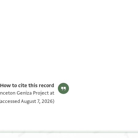
T-S AS 123.63 1v
T-S AS 123.63 1r
بيان أذونات الصورة
How to cite this record:
inceton Geniza Project at
accessed August 7, 2026).