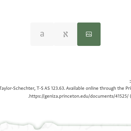
100%
100%
Taylor-Schechter, T-S AS 123.63. Available online through the Pr
https://geniza.princeton.edu/documents/41525/
(