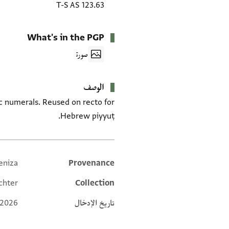
T-S AS 123.63
What's in the PGP
صورة
الوصف
ic numerals. Reused on recto for
Hebrew piyyuṭ.
eniza
Provenance
Additional metadata
chter
Collection
تاريخ الإدخال
 2026