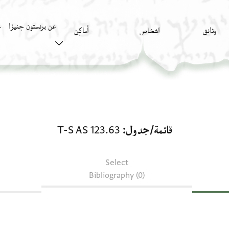
عن برنستون جنيزا
وثائق
اشخاص
أَماكِن
ك
قائمة/جدول: T-S AS 123.63
قائمة/جدول
T-S AS 123.63
Select
Bibliography (0)