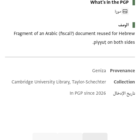
What's in the PGP
صورة
الوصف
Fragment of an Arabic (fiscal?) document reused for Hebrew
piyyuṭ on both sides.
Geniza
Provenance
Additional metadata
Cambridge University Library, Taylor-Schechter
Collection
تاريخ الإدخال
In PGP since 2026