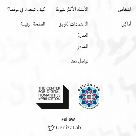
اشخاص
الأسئلة الأكثر شيوعًا
كيف تبحث في موقعنا؟
أَماكِن
الاعتمادات (فريق
الصفحة الرئيسة
العمل)
المصادر
تواصل معنا
Follow
GenizaLab