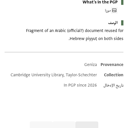
What's in the PGP
صورة
الوصف
Fragment of an Arabic (official?) document reused for
Hebrew piyyuṭ on both sides.
Geniza
Provenance
Additional metadata
Cambridge University Library, Taylor-Schechter
Collection
تاريخ الإدخال
In PGP since 2026