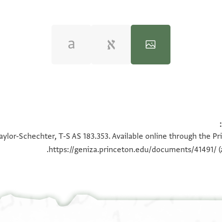
100%
100%
aylor-Schechter, T-S AS 183.353. Available online through the Pr
https://geniza.princeton.edu/documents/41491/
(