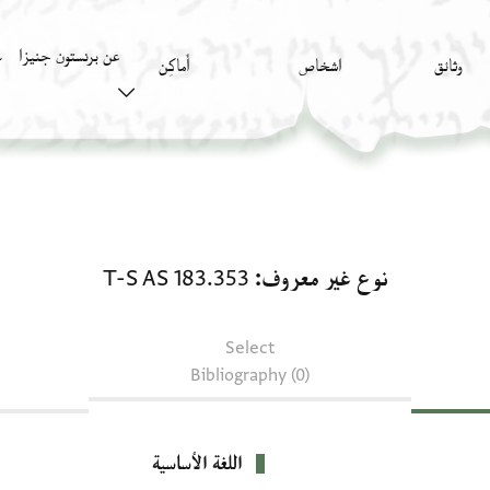
عن برنستون جنيزا
وثائق
اشخاص
أَماكِن
ك
نوع غير معروف: T-S AS 183.353
نوع غير معروف
T-S AS 183.353
Select
Bibliography (0)
اللغة الأساسية