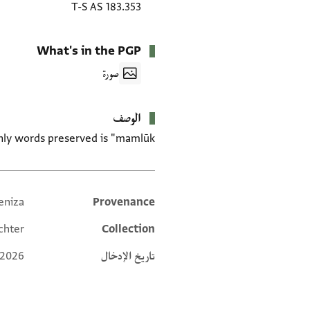
T-S AS 183.353
What's in the PGP
صورة
الوصف
ly words preserved is "mamlūk."
eniza
Provenance
Additional metadata
chter
Collection
تاريخ الإدخال
 2026