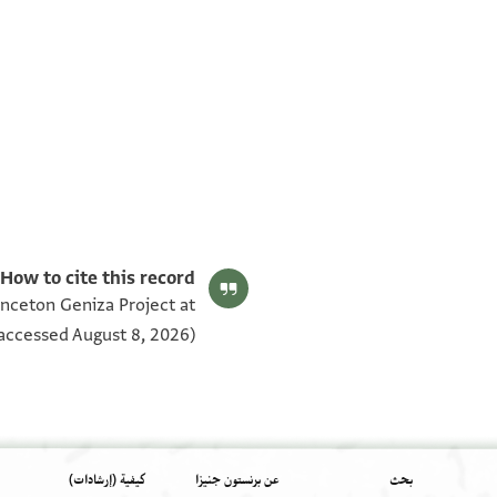
T-S AS 183.353 1v
T-S AS 183.353 1r
بيان أذونات الصورة
How to cite this record:
inceton Geniza Project at
accessed August 8, 2026).
بحث
عن برنستون جنيزا
كيفية (إرشادات)