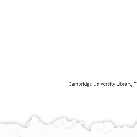
°
°
Cambridge University Library, T