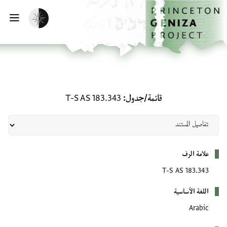
لصفحة الرئيسية
خطي إلى المحتوى الرئيسي
تفعيل الوضع المظلم
فتح 
قائمة/جدول: T-S AS 183.343
قائمة/جدول
T-S AS 183.343
بيانات التعريف
علامة الرف
T-S AS 183.343
اللغة الأساسية
Arabic