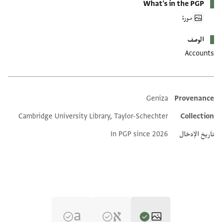
What's in the PGP
صورة
الوصف
Accounts
Geniza
Provenance
Additional metadata
Cambridge University Library, Taylor-Schechter
Collection
تاريخ الإدخال
In PGP since 2026