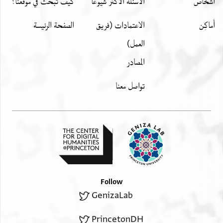
اشخاص
الأسئلة الأكثر شيوعًا
كيف تبحث في موقعنا؟
أَماكِن
الاعتمادات (فريق
الصفحة الرئيسة
العمل)
المصادر
تواصل معنا
Follow
GenizaLab
PrincetonDH