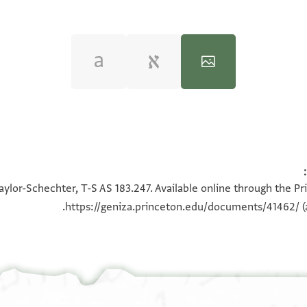
100%
100%
aylor-Schechter, T-S AS 183.247. Available online through the Pr
https://geniza.princeton.edu/documents/41462/
(