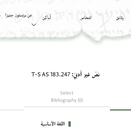
عن برنستون جنيزا
وثائق
اشخاص
أَماكِن
ك
نصّ غير أدبيّ: T-S AS 183.247
نصّ غير أدبيّ
T-S AS 183.247
Select
Bibliography (0)
اللغة الأساسية