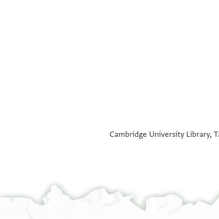
°
°
Cambridge University Library, T