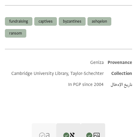
العلامات
fundraising
captives
byzantines
ashqelon
ransom
Geniza
Provenance
Additional metadata
Cambridge University Library, Taylor-Schechter
Collection
تاريخ الإدخال
In PGP since 2004