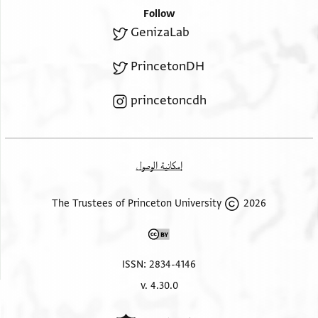
Follow
GenizaLab
PrincetonDH
princetoncdh
إمكانية الوصول
2026 The Trustees of Princeton University
ISSN: 2834-4146
v. 4.30.0