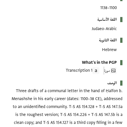
1100–1138
اللغة الأساسية
Judaeo-Arabic
اللغة الثانوية
Hebrew
What's in the PGP
صورة
1 Transcription
الوصف
Three drafts of a communal letter in the hand of Ḥalfon b.
Menashshe in his early career (dates: 1100–38 CE), addressed
to an unidentified community. T-S AS 154.128 + T-S AS 147.5a
is the roughest version; T-S AS 154.226 + T-S AS 147.5b is a
clean copy; and T-S AS 154.127 is a third copy filling in a few