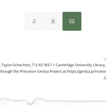
100%
100%
100%
100%
 Taylor-Schechter, T-S AS 183.7 + Cambridge University Library,
e through the Princeton Geniza Project at
https://geniza.prince