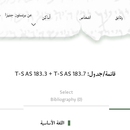
عن برنستون جنيزا
وثائق
اشخاص
أَماكِن
ك
قائمة/جدول: T-S AS 183.7 + T-S AS 183.3
قائمة/جدول
T-S AS 183.7
+
T-S AS 183.3
Select
Bibliography (0)
اللغة الأساسية