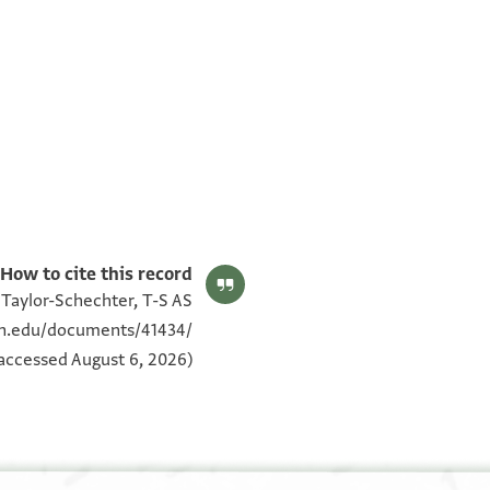
T-S AS 183.7 1v
T-S AS 183.3 1v
T-S AS 183.7 1r
T-S AS 183.3 1r
بيان أذونات الصورة
How to cite this record:
 Taylor-Schechter, T-S AS
ton.edu/documents/41434/
(accessed August 6, 2026).