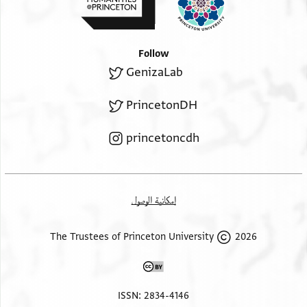
Follow
GenizaLab
PrincetonDH
princetoncdh
إمكانية الوصول
2026 The Trustees of Princeton University
ISSN: 2834-4146