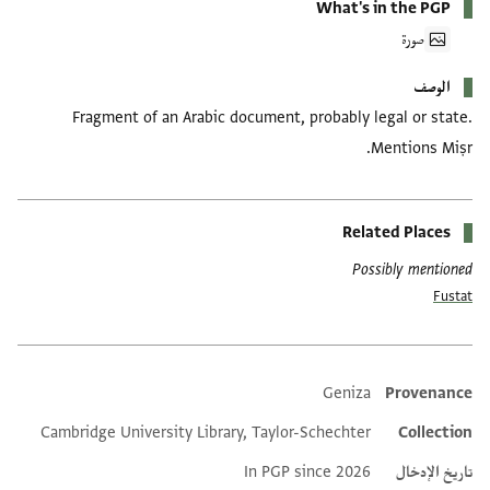
What's in the PGP
صورة
الوصف
Fragment of an Arabic document, probably legal or state.
Mentions Miṣr.
Related Places
Possibly mentioned
Fustat
Geniza
Provenance
Additional metadata
Cambridge University Library, Taylor-Schechter
Collection
تاريخ الإدخال
In PGP since 2026