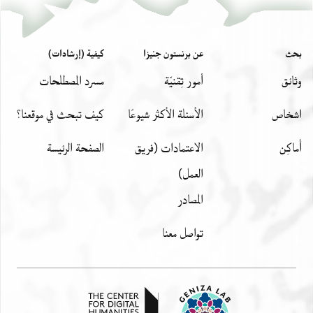
بحث
عن برنستون جنيزا
كيفية (إرشادات)
وثائق
أمور تِقنيّة
مسرد المصطلحات
اشخاص
الأسئلة الأكثر شيوعًا
كيف تبحث في موقعنا؟
أَماكِن
الاعتمادات (فريق
الصفحة الرئيسة
العمل)
المصادر
تواصل معنا