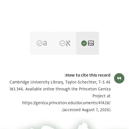
T-S AS 183.346 1r
تكبير و تدوير
How to cite this record:
T-S AS 183.346 1v
تكبير و تدوير
Cambridge University Library, Taylor-Schechter, T-S AS
183.346. Available online through the Princeton Geniza
Project at
بيان أذونات الصورة
https://geniza.princeton.edu/documents/41428/
(accessed August 7, 2026).