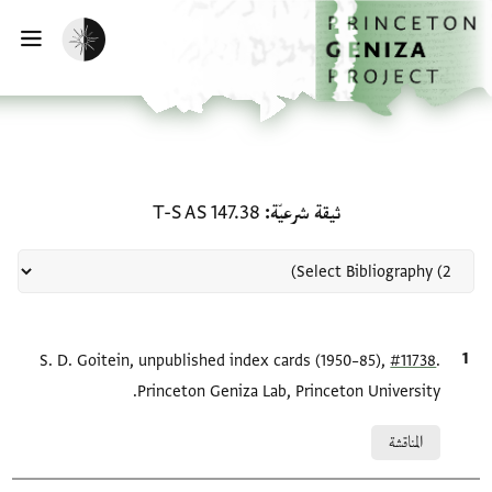
لصفحة الرئيسية
خطي إلى المحتوى الرئيسي
تفعيل الوضع المظلم
فتح 
منحة في ثيقة شرعيّة: T-S AS 147.38
ثيقة شرعيّة
T-S AS 147.38
.
#11738
الاقتباس المرجعي
S. D. Goitein, unpublished index cards (1950–85),
Princeton Geniza Lab, Princeton University.
Relation to document
المناقشة