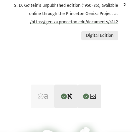
الاقتباس المرجعي
S. D. Goitein's unpublished edition (1950–85), available
online through the Princeton Geniza Project at
.
https://geniza.princeton.edu/documents/4142/
Relation to document
Digital Edition
Editor: Goitein, S. D.
T-S AS 147.38 1r
تكبير و تدوير
S. D. Goitein's unpublished edition (1950–85).